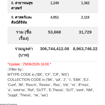
8.
สาธารณสุข
1,249
1,362
ศาสตร์
9.
ศาสตร์และ
4,851
2,119
ศิลป์ดิจิทัล
รวม (ชื่อ
53,668
31,729
8
เรื่อง)
รวมมูลค่า
306,744,412.08
8,963,746.22
(บาท)
*Update : 29/06/2026 16:00 *
::Filter by::
MTYPE CODE in ('BK', 'CF', 'CR', 'MX')
COLLECTION CODE in ('BK', 'นส', 'J', 'ว', 'EBK' ,'EJ',
'Conf', 'IM', 'Resch', 'Resloc', 'Res', 'ปช', 'วจ', 'สำรอง',
'อ', 'มทสวพ', 'Ref', 'SUTT', 'E-Thesis', 'SUT', 'มทส', 'NM',
'Suppl', 'Thesis', 'วพ', 'นม')