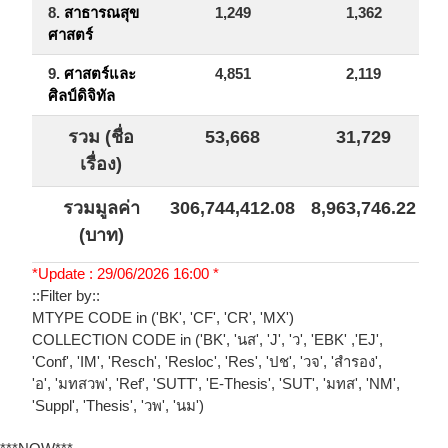
8.
สาธารณสุข
1,249
1,362
ศาสตร์
9.
ศาสตร์และ
4,851
2,119
ศิลป์ดิจิทัล
รวม (ชื่อ
53,668
31,729
8
เรื่อง)
รวมมูลค่า
306,744,412.08
8,963,746.22
(บาท)
*Update : 29/06/2026 16:00 *
::Filter by::
MTYPE CODE in ('BK', 'CF', 'CR', 'MX')
COLLECTION CODE in ('BK', 'นส', 'J', 'ว', 'EBK' ,'EJ',
'Conf', 'IM', 'Resch', 'Resloc', 'Res', 'ปช', 'วจ', 'สำรอง',
'อ', 'มทสวพ', 'Ref', 'SUTT', 'E-Thesis', 'SUT', 'มทส', 'NM',
'Suppl', 'Thesis', 'วพ', 'นม')