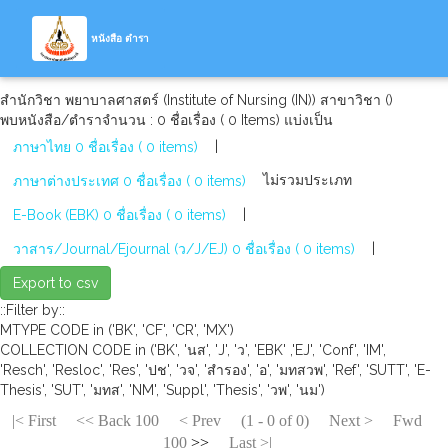
หนังสือ ตำรา
สำนักวิชา พยาบาลศาสตร์ (Institute of Nursing (IN)) สาขาวิชา ()
พบหนังสือ/ตำราจำนวน : 0 ชื่อเรื่อง ( 0 Items) แบ่งเป็น
|
ภาษาไทย 0 ชื่อเรื่อง ( 0 items)
ไม่รวมประเภท
ภาษาต่างประเทศ 0 ชื่อเรื่อง ( 0 items)
|
E-Book (EBK) 0 ชื่อเรื่อง ( 0 items)
|
วาสาร/Journal/Ejournal (ว/J/EJ) 0 ชื่อเรื่อง ( 0 items)
Export to csv
::Filter by::
MTYPE CODE in ('BK', 'CF', 'CR', 'MX')
COLLECTION CODE in ('BK', 'นส', 'J', 'ว', 'EBK' ,'EJ', 'Conf', 'IM',
'Resch', 'Resloc', 'Res', 'ปช', 'วจ', 'สำรอง', 'อ', 'มทสวพ', 'Ref', 'SUTT', 'E-
Thesis', 'SUT', 'มทส', 'NM', 'Suppl', 'Thesis', 'วพ', 'นม')
|< First
<< Back 100
< Prev
(1 - 0 of 0)
Next >
Fwd
100
>>
Last >|